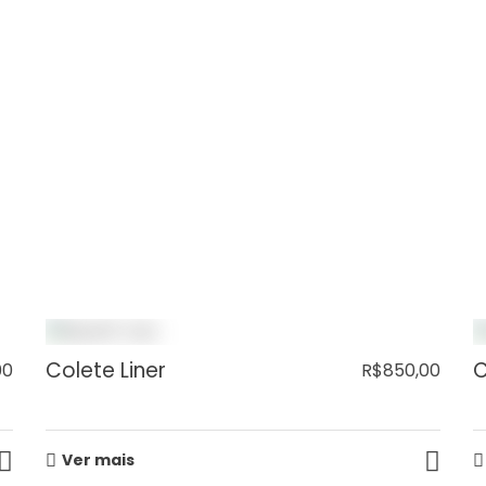
ANÇA PARA MOTOCICLI
A
, desenhados para reduzir a gravidade das lesões caus
Colete Liner
C
00
R$
850,00
Ver mais