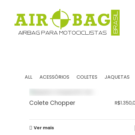
COLETES DE SEGUR
SEGURANÇA A TODA PROV
AIROBAG BRASIL
Com sistemas de ativação mecânica de AIRBAG
ALL
ACESSÓRIOS
COLETES
JAQUETAS
Colete Chopper
R$
1.350,
Ver mais