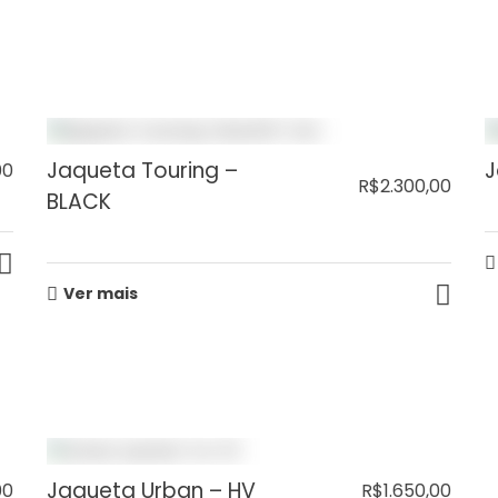
Jaqueta Touring –
J
00
R$
2.300,00
BLACK
Ver mais
Jaqueta Urban – HV
00
R$
1.650,00