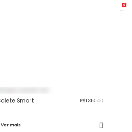
0
STAS
adas durante um acidente
olete Smart
R$
1.350,00
Ver mais